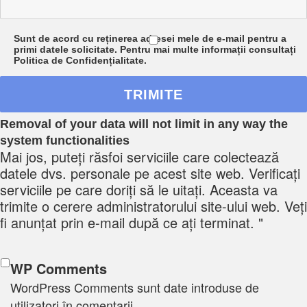
Sunt de acord cu reținerea adresei mele de e-mail pentru a
primi datele solicitate. Pentru mai multe informații consultați
Politica de Confidențialitate.
Removal of your data will not limit in any way the
system functionalities
Mai jos, puteți răsfoi serviciile care colectează
datele dvs. personale pe acest site web. Verificați
serviciile pe care doriți să le uitați. Aceasta va
trimite o cerere administratorului site-ului web. Veți
fi anunțat prin e-mail după ce ați terminat. "
WP Comments
WordPress Comments sunt date introduse de
utilizatori în comentarii