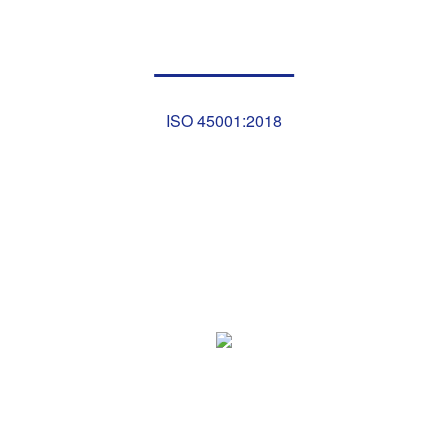
ISO 45001:2018
Inscripţia fondat la 1877 înnobilează astăzi blazonul
comercial al noii societăţi. Vechile sale cladiri sunt valoroase
urme materiale ale unei industrii mecano-metalurgice cu
caracter de pionierat în Vechiul Regat, ce îşi are începuturile