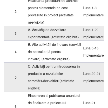
Realizarea procedurii de achizitie
pentru elementele de cost
Luna 1-3
2
prevazute in proiect (activitate
implementare
neeligibila)
A. Activităţi de dezvoltare
Luna 1-20
3
experimentală (activitate eligibila)
implementare
B. Alte activităţi de inovare (servicii
Luna 5-16
4
de consultanţă pentru
implementare
inovare) (activitate eligibila)
C. Activităţi pentru introducerea în
producţie a rezultatelor
Luna 20-21
5
cercetării-dezvoltării (activitate
implementare
eligibila)
Elaborarea si publicarea anuntului
de finalizare a proiectului
Luna 21
6