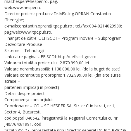
mail:hesper@hesper.ro, pag.
web:www.hesper.ro
Director proiect: prof.univ.Dr.MSc.Ing.OPRAN Constantin
Gheorghe;
e-mail:constantin.opran@ltpc.pub.ro ; tel./fax:004-0214029930;
pag.web:www.ltpc.pub.ro.
Finanţat de către: UEFISCDI – Program Inovare – Subprogram
Dezvoltare Produse –
Sisteme – Tehnologii
Link catre pagina UEFISCDI: http://uefiscdi.gov.ro
Valoarea totală a proiectului: 2.870.999,00 lei
Valoare nerambursabilă: 1.138.000,00 lei. (de la buget de stat)
Valoare contribuţie proproprie: 1.732.999,00 lei. (din alte surse
atrase –
partenerii implicaţi în proiect)
Detalii despre proiect
Componenţa consorţiului:
Coordonator – CO – SC HESPER SA, Str. dr.Ctin.Istrati, nr.1,
Sector 4, Bucuresti,
cod poștal 040542, înregistrată la Registrul Comerţului cu nr.
J40/7640/1991, cod
fiscal 385527, reprezentata prin Director general Dr. Ing. PRICOP